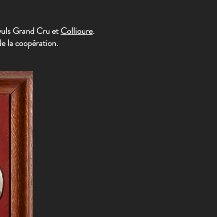
yuls Grand Cru et
Collioure
.
de la coopération.