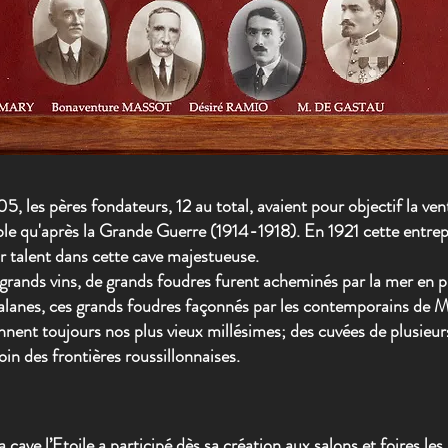
5, les pères fondateurs, 12 au total, avaient pour objectif la ve
able qu'après la Grande Guerre (1914-1918). En 1921 cette entrepris
r talent dans cette cave majestueuse.
 grands vins, de grands
foudres
furent acheminés par la mer en p
alanes, ces grands foudres façonnés par les contemporains de
M
nnent toujours nos plus vieux millésimes; des cuvées de plusieurs
oin des frontières roussillonnaises.
 cave l’Etoile a participé dès sa création aux
salons et foires
les