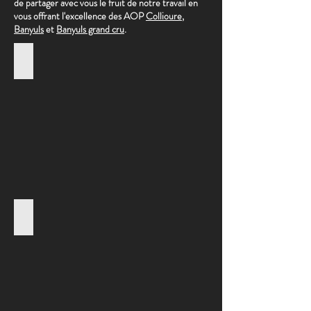
de partager avec vous le fruit de notre travail en
vous offrant l'excellence des AOP
Collioure
,
Banyuls
et
Banyuls grand cru
.
du 21 Février au 1 mars 2026
Salon
de
l'Agriculture
du 6 au 8 Mars 2026
Les
Tablées
du
Rheu