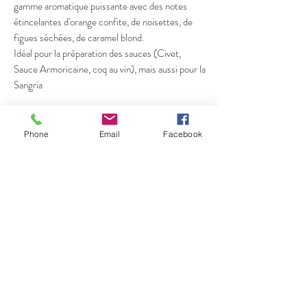
gamme aromatique puissante avec des notes
étincelantes d'orange confite, de noisettes, de
figues séchées, de caramel blond.
Idéal pour la préparation des sauces (Civet,
Sauce Armoricaine, coq au vin), mais aussi pour la
Sangria
CEPAGES
Grenache noir
: 55 %
Phone
Email
Facebook
Grenache gris
: 35 %
Carignan noir:
10%
( Vieilles vignes de plus de 40 ans)
TERROIR
Communes de Cerbère, Banyuls sur mer et
Port-Vendres.
Sols détritiques, schistes de l’ère primaire
(Cambrien) et micaschistes granitisés.
VINIFICATION