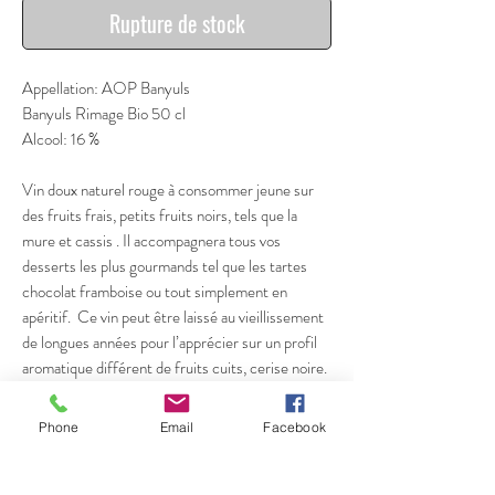
Rupture de stock
Appellation: AOP Banyuls
Banyuls Rimage Bio 50 cl
Alcool: 16 %
Vin doux naturel rouge à consommer jeune sur
des fruits frais, petits fruits noirs, tels que la
mure et cassis . Il accompagnera tous vos
desserts les plus gourmands tel que les tartes
chocolat framboise ou tout simplement en
apéritif. Ce vin peut être laissé au vieillissement
de longues années pour l’apprécier sur un profil
aromatique différent de fruits cuits, cerise noire.
CEPAGES
:
Phone
Email
Facebook
Grenache noir : 80 %
Grenache gris : 20 %