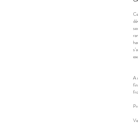
C
Ce
dé
se
ra
ha
s’
ex
A 
fi
fr
Pr
Ve