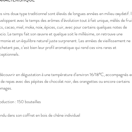
ARACTERISTIQUE
s vins doux type traditionnel sont élevés de longues années en milieu oxydatif. I
veloppent avec le temps des arômes d’évolution tout à fait unique, mêlés de frui
cs, cacao, miel, moka, noix, épices, cuir, avec pour certains quelques notes de
ncio. Le temps fait son œuvre et quelque soit le millésime, on retrouve une
rmonie et un équilibre naturel juste surprenant. Les années de vieillissement ne
achetant pas, c’est bien leur profil aromatique qui rend ces vins rares et
ceptionnels.
découvrir en dégustation à une température d’environ 16/18°C, accompagnés e
n de repas avec des pépites de chocolat noir, des orangettes ou encore certains
omages.
oduction : 150 bouteilles
ndu dans son coffret en bois de chêne individuel