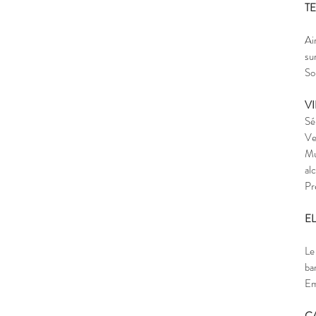
T
Ai
su
So
V
Sé
Ve
Mu
al
Pr
E
Le
ba
Em