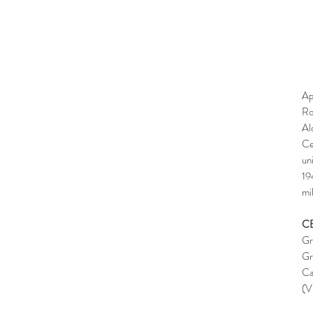
Ap
Ro
Al
Ce
un
19
mi
C
Gr
Gr
Ca
(V