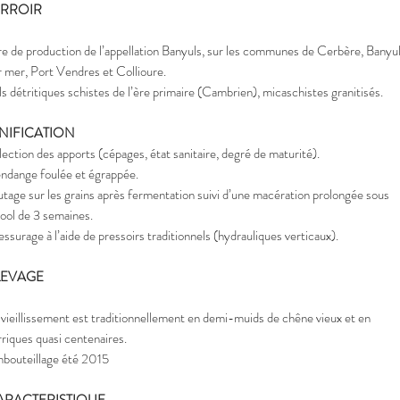
ERROIR
re de production de l’appellation Banyuls, sur les communes de Cerbère, Banyu
r mer, Port Vendres et Collioure.
ls détritiques schistes de l’ère primaire (Cambrien), micaschistes granitisés.
INIFICATION
lection des apports (cépages, état sanitaire, degré de maturité).
ndange foulée et égrappée.
tage sur les grains après fermentation suivi d’une macération prolongée sous
cool de 3 semaines.
essurage à l’aide de pressoirs traditionnels (hydrauliques verticaux).
LEVAGE
 vieillissement est traditionnellement en demi-muids de chêne vieux et en
rriques quasi centenaires.
bouteillage été 2015