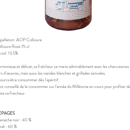
pellation: AOP Collioure
llioure Rosé 75 cl
cool: 13.5%
rmonieux et délicat, sa fraîcheur se marie admirablement avec les charcuteries
rs d’œuvres, mais aussi les viandes blanches et grillades estivales.
 pourra être consommer dès l'apéritif.
 est conseillé de le consommer sur l'année du Millésime en cours pour profiter d
ute sa fraicheur.
EPAGES
enache noir : 40 %
rah : 60 %