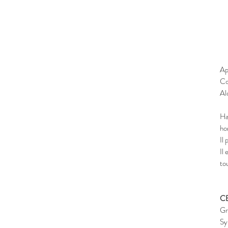
Ap
Co
Al
Ha
ho
Il
Il
to
C
Gr
Sy