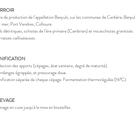
ERROIR
re de production de l’appellation Banyuls, sur les communes de Cerbère, Banyu
r mer, Port Vendres, Collioure.
ls détritiques, schistes de l’ère primaire (Cambrien) et micaschistes granitisés.
rrasses caillouteuses.
INIFICATION
lection des apports (cépages, état sanitaire, degré de maturité).
ndanges égrappée, et pressurage doux.
nification séparée de chaque cépage. Fermentation thermorégulée (16°C)
LEVAGE
evage en cuve jusqu'à la mise en bouteilles.