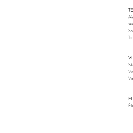
T
Ai
su
So
Te
V
Sé
Ve
Vi
E
Él