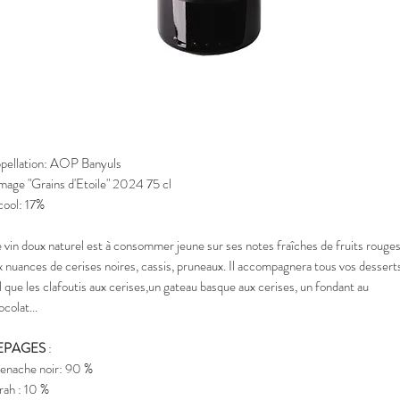
pellation: AOP Banyuls
mage "Grains d'Etoile" 2024 75 cl
cool: 17%
 vin doux naturel est à consommer jeune sur ses notes fraîches de fruits rouge
x nuances de cerises noires, cassis, pruneaux. Il accompagnera tous vos dessert
l que les clafoutis aux cerises,un gateau basque aux cerises, un fondant au
ocolat...
EPAGES
:
enache noir: 90 %
rah : 10 %