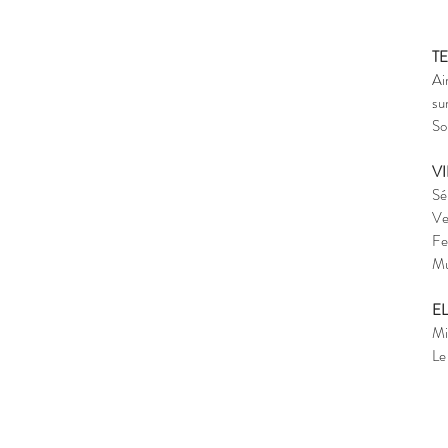
T
Ai
su
So
V
Sé
Ve
Fe
Mu
E
Mi
Le