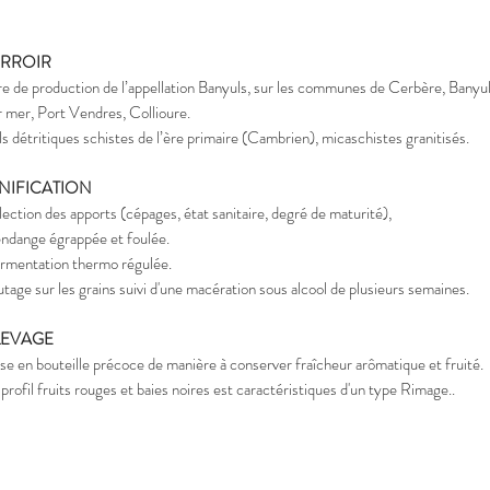
ERROIR
re de production de l’appellation Banyuls, sur les communes de Cerbère, Banyu
r mer, Port Vendres, Collioure.
ls détritiques schistes de l’ère primaire (Cambrien), micaschistes granitisés.
INIFICATION
lection des apports (cépages, état sanitaire, degré de maturité),
ndange égrappée et foulée.
rmentation thermo régulée.
tage sur les grains suivi d'une macération sous alcool de plusieurs semaines.
LEVAGE
se en bouteille précoce de manière à conserver fraîcheur arômatique et fruité.
 profil fruits rouges et baies noires est caractéristiques d'un type Rimage..