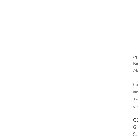
Ap
Ri
Al
Ce
au
te
ch
C
Gr
Sy