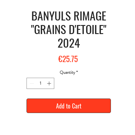
BANYULS RIMAGE
"GRAINS D'ETOILE"
2024
Price
€25.75
Quantity
*
Add to Cart