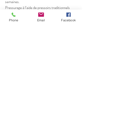
semaines.
Pressurage à l’aide de pressoirs traditionnels
(hydrauliques verticaux).
Phone
Email
Facebook
ELEVAGE
Le vieillissement est traditionnellement en demi-
muids de chêne vieux et en barriques quasi
centenaires.
Embouteillage Janvier 2016
CARACTERISTIQUE
Ces vins doux type traditionnel sont élevés de
longues années en milieu oxydatif. Ils
développent avec le temps des arômes
d’évolution tout à fait unique, mêlés de fruits
secs, cacao, miel, moka, noix, épices, cuir, avec
pour certains quelques notes de rancio. Le temps
fait son œuvre et quelque soit le millésime, on