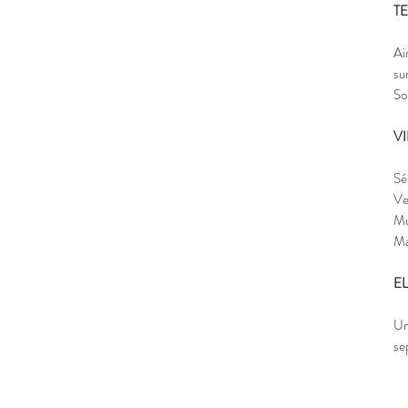
T
Ai
su
So
V
Sé
Ve
Mu
Ma
E
Un
se