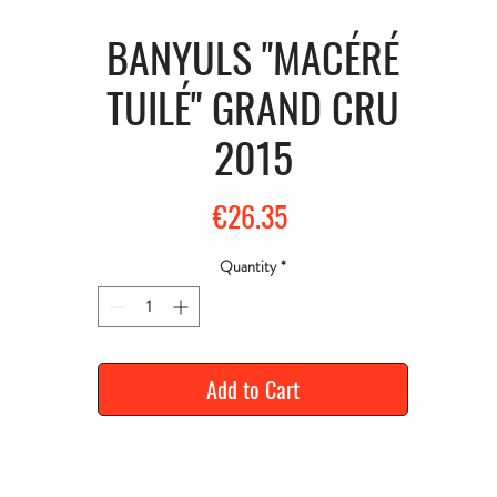
BANYULS "MACÉRÉ
TUILÉ" GRAND CRU
2015
Price
€26.35
Quantity
*
Add to Cart