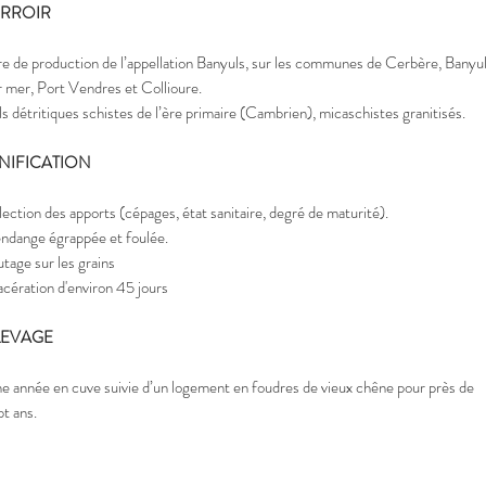
ERROIR
re de production de l’appellation Banyuls, sur les communes de Cerbère, Banyu
r mer, Port Vendres et Collioure.
ls détritiques schistes de l’ère primaire (Cambrien), micaschistes granitisés.
INIFICATION
lection des apports (cépages, état sanitaire, degré de maturité).
ndange égrappée et foulée.
tage sur les grains
cération d'environ 45 jours
LEVAGE
e année en cuve suivie d’un logement en foudres de vieux chêne pour près de
pt ans.