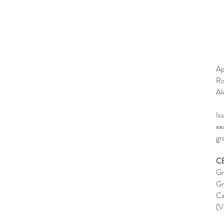
Ap
Ro
Al
Is
ex
gr
C
Gr
Gr
Ca
(V