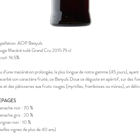
pellation: AOP Banyuls
uge Macéré tuilé Grand Cru 2015 75 cl
cool: 16.5%
su d’une macération prolongée, la plus longue de notre gamme (45 jours), ayant
acerbé son caractère fruité, ce Banyuls Doux se déguste en apéritif, sur des foi
as et des pâtisseries aux fruits rouges (myrtilles, framboises ou mûres), un déli
EPAGES
enache noir : 70 %
enache gris : 20 %
rignan noir : 10 %
ieilles vignes de plus de 40 ans)