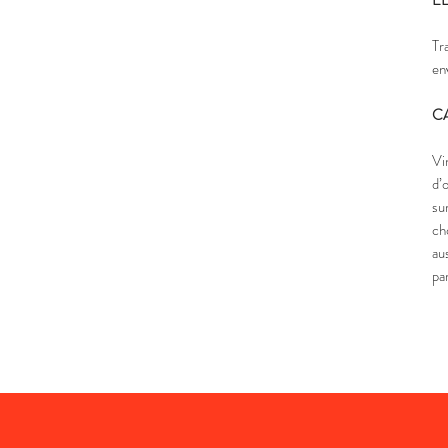
E
Tr
en
C
Vi
d’
su
ch
au
pa