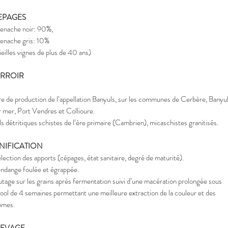
EPAGES
enache noir: 90%,
enache gris: 10%
ieilles vignes de plus de 40 ans)
ERROIR
re de production de l’appellation Banyuls, sur les communes de Cerbère, Banyu
r mer, Port Vendres et Collioure.
ls détritiques schistes de l’ère primaire (Cambrien), micaschistes granitisés.
INIFICATION
lection des apports (cépages, état sanitaire, degré de maturité).
ndange foulée et égrappée.
tage sur les grains après fermentation suivi d’une macération prolongée sous
cool de 4 semaines permettant une meilleure extraction de la couleur et des
ômes.