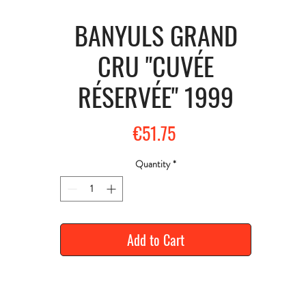
BANYULS GRAND
CRU "CUVÉE
RÉSERVÉE" 1999
Price
€51.75
Quantity
*
Add to Cart