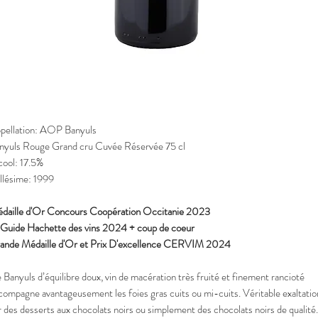
pellation: AOP Banyuls
nyuls Rouge Grand cru Cuvée Réservée 75 cl
cool: 17.5%
llésime: 1999
daille d'Or Concours Coopération Occitanie 2023
 Guide Hachette des vins 2024 + coup de coeur
ande Médaille d'Or et Prix D'excellence CERVIM 2024
 Banyuls d’équilibre doux, vin de macération très fruité et finement rancioté
compagne avantageusement les foies gras cuits ou mi-cuits. Véritable exaltatio
r des desserts aux chocolats noirs ou simplement des chocolats noirs de qualité