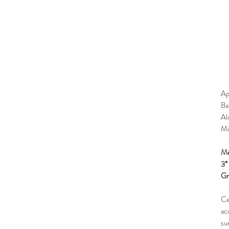
Ap
Ba
Al
Mi
Mé
3*
Gr
Ce
ac
su