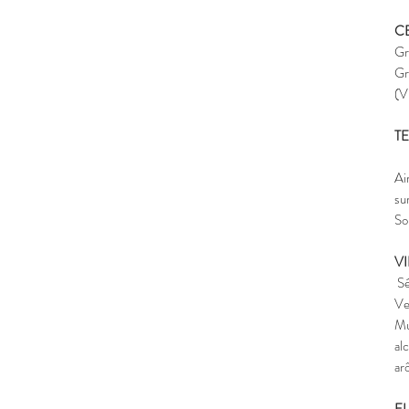
C
Gr
Gr
(V
T
Ai
su
So
V
Sé
Ve
Mu
al
ar