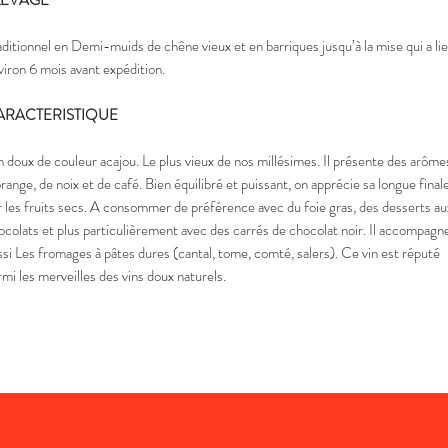
LEVAGE
aditionnel en Demi-muids de chêne vieux et en barriques jusqu’à la mise qui a li
viron 6 mois avant expédition.
ARACTERISTIQUE
n doux de couleur acajou. Le plus vieux de nos millésimes. Il présente des arôme
orange, de noix et de café. Bien équilibré et puissant, on apprécie sa longue final
r les fruits secs. A consommer de préférence avec du foie gras, des desserts au
ocolats et plus particulièrement avec des carrés de chocolat noir. Il accompagn
ssi Les fromages à pâtes dures (cantal, tome, comté, salers). Ce vin est réputé
rmi les merveilles des vins doux naturels.